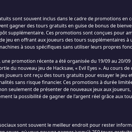
atuits sont souvent inclus dans le cadre de promotions en co
ent gagner des tours gratuits en guise de bonus de bienv
pôt supplémentaire. Ces promotions sont conçues pour am
 de jeu en offrant aux joueurs des tours supplémentaires à ut
machines à sous spécifiques sans utiliser leurs propres fond
 une promotion récente a été organisée du 19/09 au 20/09
ortie du nouveau jeu de Hacksaw, « Evil Eyes ». Au cours de 
es joueurs ont reçu des tours gratuits pour essayer le jeu et
nalités sans risque financier. Ces promotions à durée limité
on seulement de présenter de nouveaux jeux aux joueurs, 
ment la possibilité de gagner de l'argent réel grâce aux tou
sociaux sont souvent le meilleur endroit pour rester inform
n cours, où vous pouvez gagner jusqu'à 250 tours gratuits 