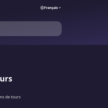
Français
ours
ns de tours