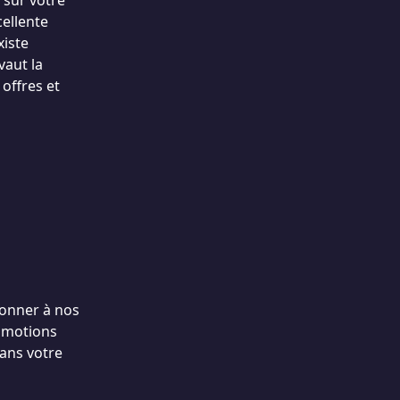
ellente 
iste 
aut la 
offres et 
bonner à nos 
omotions 
ans votre 