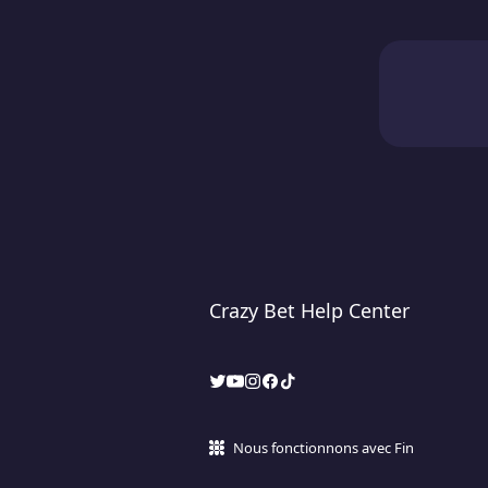
Crazy Bet Help Center
Nous fonctionnons avec Fin