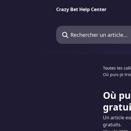
Passer au contenu principal
Crazy Bet Help Center
Rechercher un article...
Toutes les col
Où puis-je tro
Où pui
gratui
Un article e
gratuits.