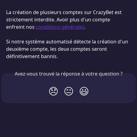
La création de plusieurs comptes sur CrazyBet est 
strictement interdite. Avoir plus d'un compte 
enfreint nos 
conditions générales
.
Si notre système automatisé détecte la création d'un 
deuxième compte, les deux comptes seront 
définitivement bannis.
Avez-vous trouvé la réponse à votre question ?
😞
😐
😃