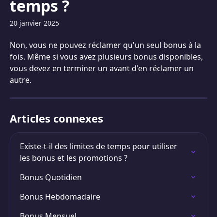
temps ?
20 janvier 2025
Non, vous ne pouvez réclamer qu'un seul bonus à la 
fois. Même si vous avez plusieurs bonus disponibles, 
vous devez en terminer un avant d'en réclamer un 
autre.
Articles connexes
Existe-t-il des limites de temps pour utiliser 
les bonus et les promotions ?
Bonus Quotidien
Bonus Hebdomadaire
Bonus Mensuel